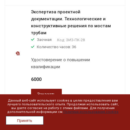
Экспертиза проектной
документации. Технологические и
конструктивные решения по мостам
трубам
Заочная
Код:
ЭИЗ-ПК-28
Количество часов: 36
Удостоверение о повышении
квалификации
6000
Заказать
Данный веб-сайт использует cookies в целях предоставления вам
лучшего пользовательского опыта. Продолжая использовать сайт,
вы даете согласие на работу с этими файлами. Для получения
дополнительной информации см.
Политика использования cookies
Экспертиза проектной
документации. Системы связи и
Принять
сигнализации