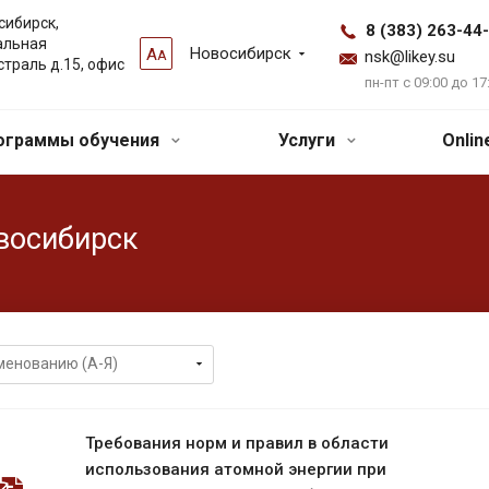
сибирск,
8 (383) 263-44
альная
Новосибирск
А
А
nsk@likey.su
страль д.15, офис
пн-пт с 09:00 до 17
ограммы обучения
Услуги
Onli
восибирск
Требования норм и правил в области
использования атомной энергии при