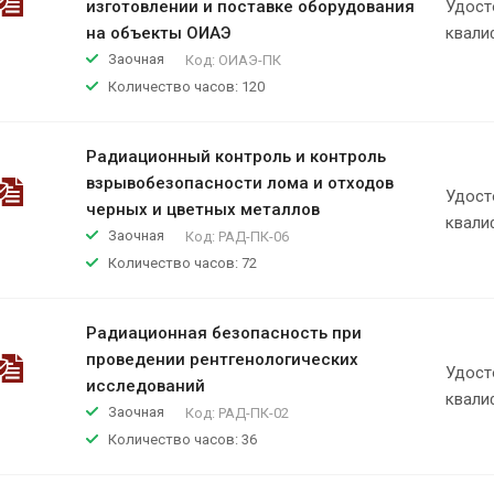
изготовлении и поставке оборудования
Удост
на объекты ОИАЭ
квали
Заочная
Код:
ОИАЭ-ПК
Количество часов: 120
Радиационный контроль и контроль
взрывобезопасности лома и отходов
Удост
черных и цветных металлов
квали
Заочная
Код:
РАД-ПК-06
Количество часов: 72
Радиационная безопасность при
проведении рентгенологических
Удост
исследований
квали
Заочная
Код:
РАД-ПК-02
Количество часов: 36