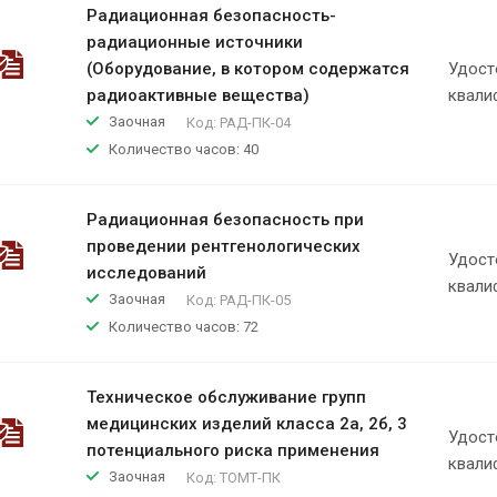
Радиационная безопасность-
радиационные источники
(Оборудование, в котором содержатся
Удост
радиоактивные вещества)
квали
Заочная
Код:
РАД-ПК-04
Количество часов: 40
Радиационная безопасность при
проведении рентгенологических
Удост
исследований
квали
Заочная
Код:
РАД-ПК-05
Количество часов: 72
Техническое обслуживание групп
медицинских изделий класса 2а, 2б, 3
Удост
потенциального риска применения
квали
Заочная
Код:
ТОМТ-ПК