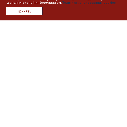
дополнительной информации см.
Политика использования cookies
О компании
Принять
Лицензии
Сотрудники
Реквизиты
Сведения об образовательной организации
План занятий
Дистанционное обучение
Реестр выданных документов
Информация
Контакты
Новости
Политика в отношении обработки персональных данных
Наши контакты