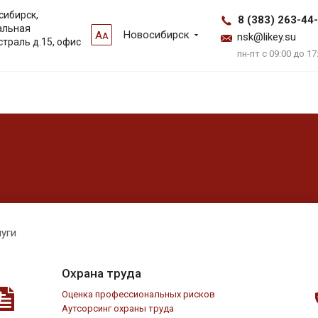
сибирск,
8 (383) 263-44
альная
Новосибирск
А
А
nsk@likey.su
страль д.15, офис
пн-пт с 09:00 до 17
уги
Охрана труда
Оценка профессиональных рисков
Аутсорсинг охраны труда