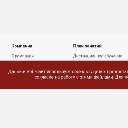
Компания
План занятий
О компании
Дистанционное обучение
Лицензии
Реестр выданных
документов
Данный веб-сайт использует cookies в целях предоста
Сотрудники
согласие на работу с этими файлами. Для
Реквизиты
Сведения об
образовательной
организации
© 2026 Все права защищены.