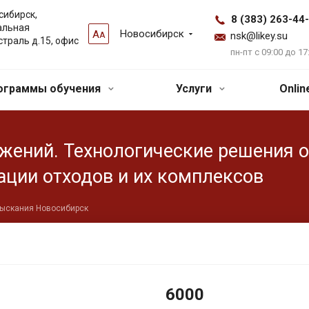
сибирск,
8 (383) 263-44
альная
Новосибирск
А
А
nsk@likey.su
страль д.15, офис
пн-пт с 09:00 до 17
ограммы обучения
Услуги
Onli
жений. Технологические решения о
зации отходов и их комплексов
зыскания Новосибирск
6000