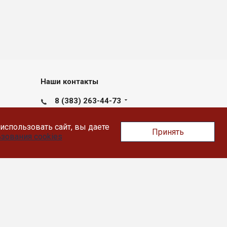
Наши контакты
8 (383) 263-44-73
пн-пт с 09:00 до 17:30
использовать сайт, вы даете
Принять
Новосибирск, Вокзальная
зования cookies
магистраль д.15, офис 105 а
nsk@likey.su