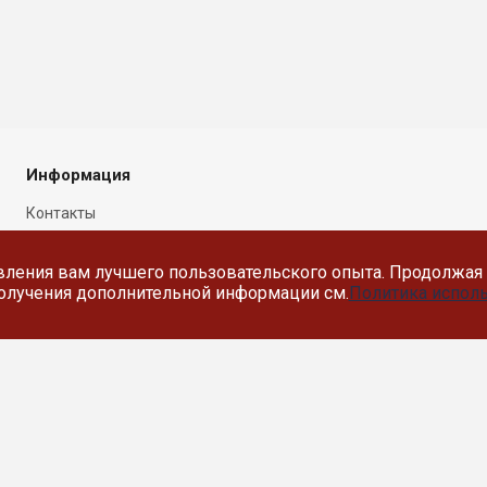
Информация
Контакты
Новости
вления вам лучшего пользовательского опыта. Продолжая 
Политика в отношении
 получения дополнительной информации см.
Политика исполь
обработки персональных
данных