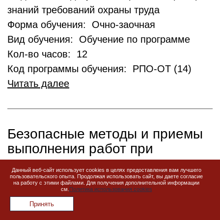
знаний требований охраны труда
Форма обучения: Очно-заочная
Вид обучения: Обучение по программе
Кол-во часов: 12
Код программы обучения: РПО-ОТ (14)
Читать далее
Безопасные методы и приемы
выполнения работ при
размещении, монтаже,
Данный веб-сайт использует cookies в целях предоставления вам лучшего
техническом обслуживании и
пользовательского опыта. Продолжая использовать сайт, вы даете согласие
на работу с этими файлами. Для получения дополнительной информации
ремонте технологического
см.
Политика использования cookies
оборудования (включая
Принять