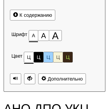
К содержанию
А
Шрифт
А
А
Цвет
Ц
Ц
Ц
Ц
Ц
Дополнительно
АНО ДПО УКЦ