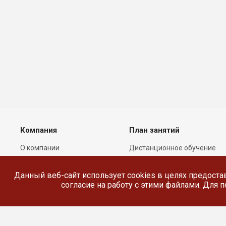
Компания
План занятий
О компании
Дистанционное обучение
Лицензии
Реестр выданных
документов
Данный веб-сайт использует cookies в целях предоста
Сотрудники
согласие на работу с этими файлами. Для
Реквизиты
Сведения об
образовательной
организации