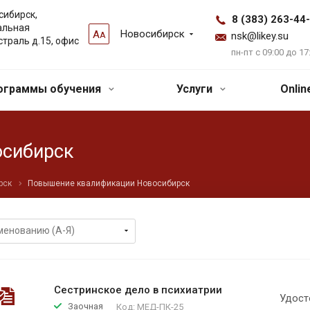
сибирск,
8 (383) 263-44
альная
Новосибирск
А
А
nsk@likey.su
страль д.15, офис
пн-пт с 09:00 до 17
ограммы обучения
Услуги
Onli
осибирск
рск
Повышение квалификации Новосибирск
Сестринское дело в психиатрии
Удост
Заочная
Код:
МЕД-ПК-25