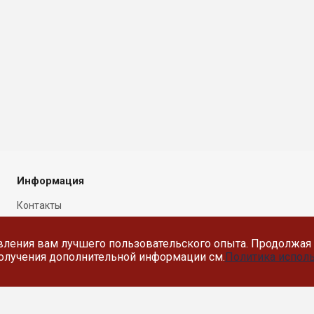
Информация
Контакты
Новости
вления вам лучшего пользовательского опыта. Продолжая 
Политика в отношении
 получения дополнительной информации см.
Политика исполь
обработки персональных
данных