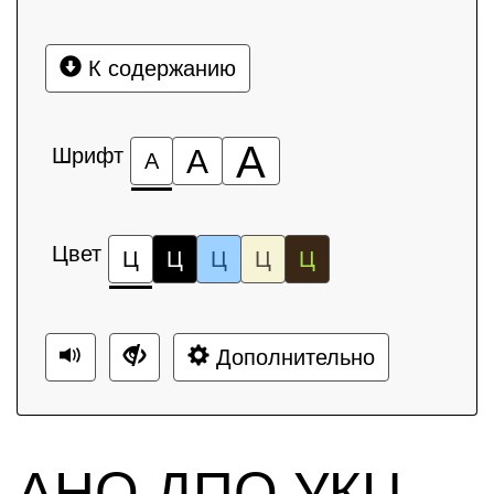
К содержанию
А
Шрифт
А
А
Цвет
Ц
Ц
Ц
Ц
Ц
Дополнительно
АНО ДПО УКЦ