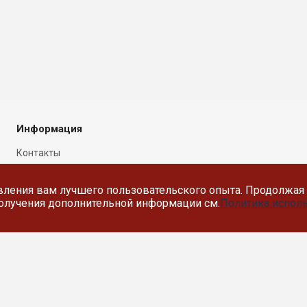
Информация
Контакты
Новости
вления вам лучшего пользовательского опыта. Продолжая 
Политика в отношении
 получения дополнительной информации см.
Политика исполь
обработки персональных
данных