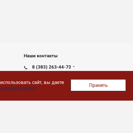
Наши контакты
8 (383) 263-44-73
пн-пт с 09:00 до 17:30
использовать сайт, вы даете
Принять
Новосибирск, Вокзальная
зования cookies
магистраль д.15, офис 105 а
nsk@likey.su