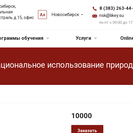
сибирск,
8 (383) 263-44
альная
Новосибирск
А
А
nsk@likey.su
страль д.15, офис
пн-пт с 09:00 до 17
ограммы обучения
Услуги
Onli
циональное использование природ
10000
Заказать