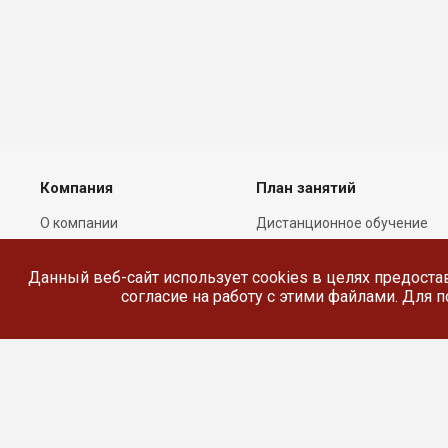
Компания
План занятий
О компании
Дистанционное обучение
Лицензии
Реестр выданных
документов
Данный веб-сайт использует cookies в целях предоста
Сотрудники
согласие на работу с этими файлами. Для
Реквизиты
Сведения об
образовательной
организации