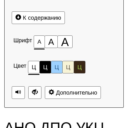
К содержанию
А
Шрифт
А
А
Цвет
Ц
Ц
Ц
Ц
Ц
Дополнительно
АНО ДПО УКЦ